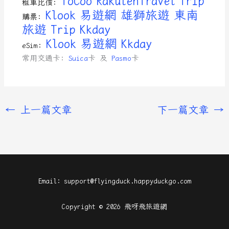
ToCoo
RakutenTravel
Trip
租車比價:
Klook
易遊網
雄獅旅遊
東南
購票:
旅遊
Trip
Kkday
Klook
易遊網
Kkday
eSim:
常用交通卡:
Suica
卡 及
Pasmo
卡
←
上一篇文章
下一篇文章
→
Email: support@flyingduck.happyduckgo.com
Copyright © 2026 飛呀飛旅遊網