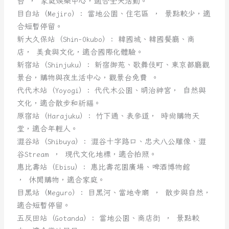
台 ， 家庭娛樂中心，適合全天活動。
目白站（Mejiro）: 當地公園、住宅區 ， 景點較少，適
合短暫停留。
新大久保站（Shin-Okubo）: 韓國城、韓國餐廳、商
店， 美食與文化，適合國際化體驗。
新宿站（Shinjuku）: 新宿御苑、歌舞伎町、東京都廳觀
景台，購物與夜生活中心，觀景台免費 。
代代木站（Yoyogi）: 代代木公園、明治神宮， 自然與
文化，適合散步和祈福。
原宿站（Harajuku）: 竹下通、表參道， 時尚購物天
堂，適合年輕人。
澀谷站（Shibuya）: 澀谷十字路口、忠犬八公雕像、澀
谷Stream ， 現代文化地標，適合拍照。
惠比壽站（Ebisu）: 惠比壽花園廣場、啤酒博物館
， 休閒購物，適合家庭。
目黑站（Meguro）: 目黑河、當地寺廟 ， 散步與自然，
適合短暫停留。
五反田站（Gotanda）: 當地公園、商店街 ， 景點較