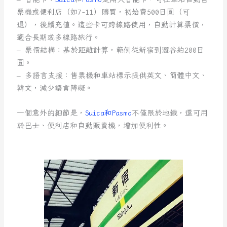
票機或便利店（如7-11）購買，初始費500日圓（可
退），後續充值。這些卡可跨線路使用，自動計算票價，
適合長期或多線路旅行。
– 票價結構：基於距離計算，範例從新宿到澀谷約200日
圓。
– 多語言支援：售票機和車站標示提供英文、簡體中文、
韓文，減少語言障礙。
一個意外的細節是，
Suica和Pasmo
不僅限於地鐵，還可用
於巴士、便利店和自動販賣機，增加便利性。