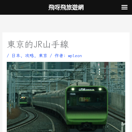
跳
飛呀飛旅遊網
至
主
要
內
容
東京的JR山手線
/
日本
,
攻略
,
東京
/ 作者:
wpleon