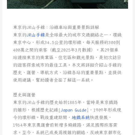
東京的JR山手線：沿線車站與重要景點詳解
東京的
JR山手線
是全球最大的城市交通網絡之一，環繞
東京中心，形成34.5公里的環形線，每天服務約300到
400萬之間的乘客（截至2025年3月數據）。其29個車
站連接東京的商業區、住宅區和觀光景點，是初次訪日
的遊客探索城市的最佳工具。本文將詳細介紹山手線的
歷史、運營、導航方式、沿線各站的重要景點，並提供
使用建議，幫助讀者全面了解這一系統。
歷史與運營
東京的JR山手線的歷史始於1885年，當時是東京鐵路
的雛形，根據歷史紀錄[
Japan Guide
]，1909年形成現
今的環形線。戰後重建期間，
地鐵系統
快速發展，
1964年東京奧運會前新增多條線路，滿足國際旅客需
求。至今，系統已成長為複雜的網絡，反映東京都市化