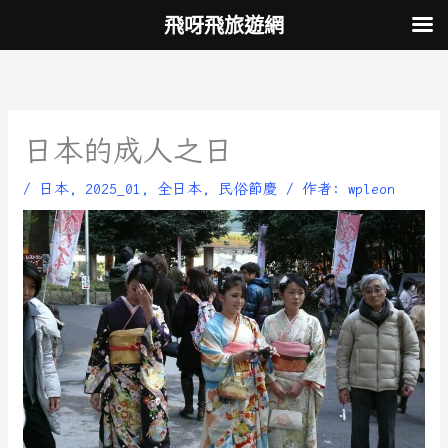
跳
飛呀飛旅遊網
至
主
要
內
容
日本的成人之日
/
日本
,
2025_01
,
全日本
,
民俗節慶
/ 作者:
wpleon