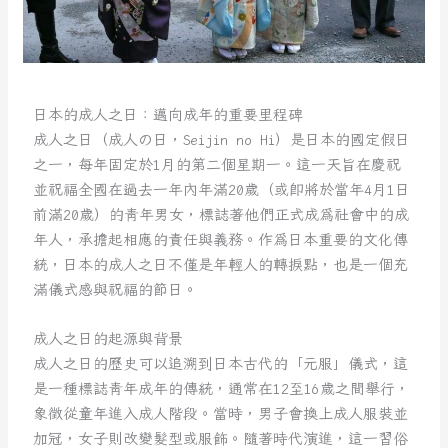
日本的成人之日：邁向成年的重要里程碑
成人之日（成人の日，Seijin no Hi）是日本的國定假日
之一，每年固定於1月的第二個星期一。這一天旨在慶祝
並祝福全國在過去一年內年滿20歲（或即將於當年4月1日
前滿20歲）的青年男女，標誌著他們正式成為社會中的成
年人，承擔起相應的責任與義務。作為日本重要的文化傳
統，日本的成人之日不僅是年輕人的轉捩點，也是一個充
滿儀式感與祝福的節日。
成人之日的起源與背景
成人之日的歷史可以追溯到日本古代的「元服」儀式，這
是一種標誌青年成年的傳統，通常在12至16歲之間舉行，
象徵從童年進入成人階段。當時，男子會換上成人服裝並
加冠，女子則改變髮型或服飾。隨著時代演進，這一習俗