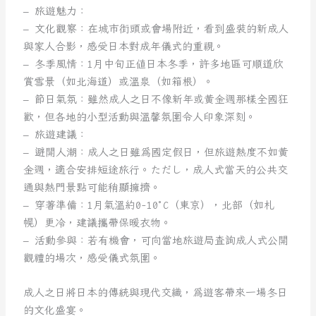
– 旅遊魅力：
– 文化觀察：在城市街頭或會場附近，看到盛裝的新成人
與家人合影，感受日本對成年儀式的重視。
– 冬季風情：1月中旬正值日本冬季，許多地區可順道欣
賞雪景（如北海道）或溫泉（如箱根）。
– 節日氣氛：雖然成人之日不像新年或黃金週那樣全國狂
歡，但各地的小型活動與溫馨氛圍令人印象深刻。
– 旅遊建議：
– 避開人潮：成人之日雖為國定假日，但旅遊熱度不如黃
金週，適合安排短途旅行。ただし，成人式當天的公共交
通與熱門景點可能稍顯擁擠。
– 穿著準備：1月氣溫約0-10°C（東京），北部（如札
幌）更冷，建議攜帶保暖衣物。
– 活動參與：若有機會，可向當地旅遊局查詢成人式公開
觀禮的場次，感受儀式氛圍。
成人之日將日本的傳統與現代交織，為遊客帶來一場冬日
的文化盛宴。