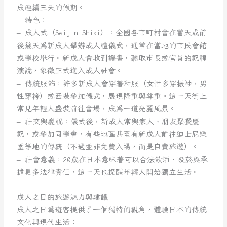
成連續三天的假期。
– 特色：
– 成人式（Seijin Shiki）：全國各市町村會在當天或前
後幾天為新成人舉辦成人禮儀式，通常在當地的市民會館
或學校舉行。新成人會收到證書，聽取市長或官員的祝福
演說，象徵正式進入成人社會。
– 傳統服飾：許多新成人會穿著和服（女性多穿振袖，男
性穿袴）或西裝參加儀式，展現隆重與尊重。這一天街上
常見年輕人盛裝前往會場，成為一道亮麗風景。
– 社交與慶祝：儀式後，新成人常與家人、朋友聚餐慶
祝，或參加同學會，有些地區甚至有新成人前往迪士尼樂
園等地的傳統（不過並非免費入場，而是自費旅遊）。
– 社會意義：20歲在日本意味著可以合法飲酒、吸菸與承
擔更多法律責任，這一天也提醒年輕人開始獨立生活。
成人之日的旅遊魅力與建議
成人之日為遊客提供了一個獨特的視角，體驗日本的傳統
文化與現代生活：