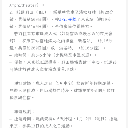
Amphitheater）。
2. 抵達羽田（HND）：搭單軌電車至濱松町站（約20分
鐘，票價約500日圓），轉
JR山手線
至東京站（約10分
鐘，票價約160日圓），再依會場位置轉乘。
– 若前往東京市區成人式（如新宿區或渋谷區的市民會
館），從東京站搭地鐵丸之內線至「新宿站」（約15分
鐘，票價約200日圓）或「渋谷站」（約10分鐘）。
– 總時間：約5-6小時（含機場至市區交通）。
– 優勢：東京航班選擇多，羽田機場靠近市中心，抵達後
可快速前往成人式會場或賞景地點。
– 預訂建議：成人之日（1月中旬）接近新年假期尾聲，
旅遊人潮稍減，但仍為熱門時段，建議提前3-6個月預訂
機票與住宿。
– 旅遊規劃：
– 抵達時間：建議安排4-5天行程，1月12日（週日）抵達
東京，參與13日的成人之日活動。