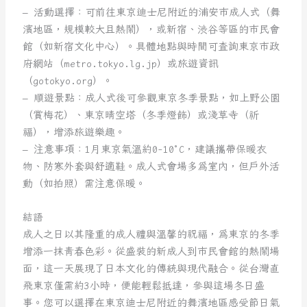
– 活動選擇：可前往東京迪士尼附近的浦安市成人式（舞
濱地區，規模較大且熱鬧），或新宿、渋谷等區的市民會
館（如新宿文化中心）。具體地點與時間可查詢東京市政
府網站（metro.tokyo.lg.jp）或旅遊資訊
（gotokyo.org）。
– 順遊景點：成人式後可參觀東京冬季景點，如上野公園
（賞梅花）、東京晴空塔（冬季燈飾）或淺草寺（祈
福），增添旅遊樂趣。
– 注意事項：1月東京氣溫約0-10°C，建議攜帶保暖衣
物、防寒外套與舒適鞋。成人式會場多為室內，但戶外活
動（如拍照）需注意保暖。
結語
成人之日以其隆重的成人禮與溫馨的祝福，為東京的冬季
增添一抹青春色彩。從盛裝的新成人到市民會館的熱鬧場
面，這一天展現了日本文化的傳統與現代融合。從台灣直
飛東京僅需約3小時，便能輕鬆抵達，參與這場冬日盛
事。您可以選擇在東京迪士尼附近的舞濱地區感受節日氣