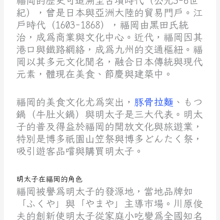
福岡的歷史可追溯至古墳時代（公元3-6世
紀），曾是日本與亞洲大陸的貿易門戶。江
戶時代（1603-1868），福岡由黑田氏統
治，成為商業與文化中心。近代，福岡因其
港口與鐵路網絡，成為九州的交通樞紐。福
岡以其多元文化聞名，融合日本傳統與現代
元素，體現在美食、節慶與建築中。
福岡的美食文化尤為突出，
豚骨拉麵
、もつ
鍋（牛肚火鍋）與明太子是三大代表。明太
子的普及得益於福岡的開放文化與旅遊業，
特別是博多祇園山笠祭與博多どんたく祭，
吸引遊客品嚐與購買明太子。
明太子在福岡的角色
福岡被譽為明太子的發源地，當地品牌如
「ふくや」與「やまや」主導市場。川原俊
夫的創新使明太子從家庭小吃變為全國知名