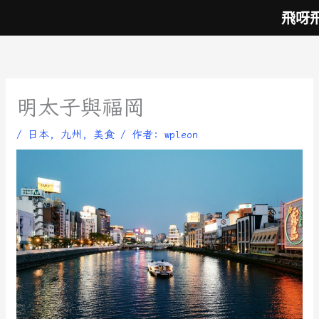
跳
飛呀
至
主
要
內
容
明太子與福岡
/
日本
,
九州
,
美食
/ 作者:
wpleon