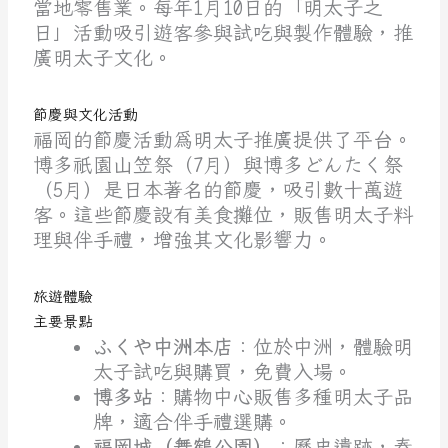
當地零售業。每年1月10日的「明太子之
日」活動吸引遊客參與試吃與製作體驗，推
廣明太子文化。
節慶與文化活動
福岡的節慶活動為明太子推廣提供了平台。
博多祇園山笠祭（7月）與博多どんたく祭
（5月）是日本著名的節慶，吸引數十萬遊
客。這些節慶設有美食攤位，販售明太子料
理與伴手禮，增強其文化影響力。
旅遊體驗
主要景點
ふくや中洲本店
：位於中洲，體驗明
太子試吃與購買，免費入場。
博多站
：購物中心販售多種明太子品
牌，適合伴手禮選購。
福岡城（舞鶴公園）
：歷史遺跡，春