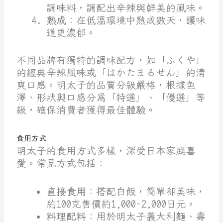
調味料，調配出辛辣與鮮美的風味。
熟成
：在低溫環境中熟成數天，讓味
道更濃郁。
不同品牌有獨特的調味配方，如「ふくや」
的經典辛辣風味或「はかたまるせん」的清
爽口感。明太子的品質分級嚴格，根據色
澤、形狀與口感分為「特選」、「優選」等
級，確保消費者獲得最佳體驗。
食用方式
明太子的食用方式多樣，深受日本家庭喜
愛。常見方式包括：
直接食用
：搭配白飯，簡單卻美味，
約100克售價約1,000-2,000日元。
料理配料
：用於明太子義大利麵、壽