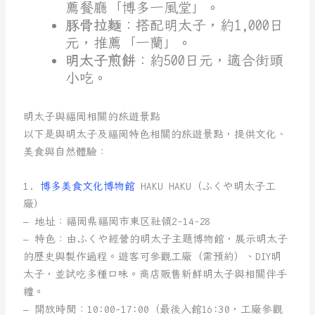
薦餐廳「博多一風堂」。
豚骨拉麵
：搭配明太子，約1,000日
元，推薦「一蘭」。
明太子煎餅
：約500日元，適合街頭
小吃。
明太子與福岡相關的旅遊景點
以下是與明太子及福岡特色相關的旅遊景點，提供文化、
美食與自然體驗：
1.
博多美食文化博物館
HAKU HAKU（ふくや明太子工
廠）
– 地址：福岡県福岡市東区社領2-14-28
– 特色：由ふくや經營的明太子主題博物館，展示明太子
的歷史與製作過程。遊客可參觀工廠（需預約）、DIY明
太子，並試吃多種口味。商店販售新鮮明太子與相關伴手
禮。
– 開放時間：10:00-17:00（最後入館16:30，工廠參觀