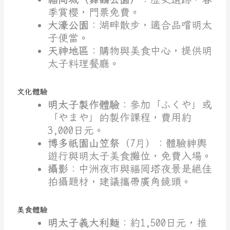
季賞櫻，門票免費。
大濠公園
：湖畔散步，適合品嚐明太
子便當。
天神地區
：購物與美食中心，提供明
太子料理餐廳。
文化體驗
明太子製作體驗
：參加「ふくや」或
「やまや」的製作課程，費用約
3,000日元。
博多祇園山笠祭
（7月）：體驗神輿
遊行與明太子美食攤位，免費入場。
攝影
：中洲夜市與福岡塔夜景是絕佳
拍攝題材，建議攜帶廣角鏡頭。
美食體驗
明太子義大利麵
：約1,500日元，推