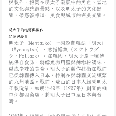
與製作、福岡在明太子發展中的角色、當地
的文化與旅遊景點，以及明太子的文化影
響，帶您領略這一美食與城市的完美交響。
明太子的起源與製作
起源與歷史
明太子（Mentaiko）一詞源自韓語「明太」
（Myeongtae），意指鱈魚（スケトウダ
ラ，Pollack）。在韓國，明太子是一種傳
統保存食品，將鱈魚卵用鹽與辣椒粉調味，
製成辛辣的美食。明太子的製作技術在戰前
已從韓國傳入日本，特別在與韓國交流頻繁
的九州地區。戰前，釜山的日本人經營明太
子製造業，如明治40年（1907年）創業的樋
口伊都羽商店，將明太子出口至日本與台
灣。
1949年，福岡的「味の明太子ふくや」創始