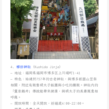
4.
櫛田神社
（Kushida Jinja）
– 地址：福岡県福岡市博多区上川端町1-41
– 特色：始建於757年的古老神社，與博多祇園山笠祭
相關，附近有販售明太子飯團與小吃的攤販。神社內的
「靈泉鶴井」傳說能帶來健康，與明太子的長壽寓意相
呼應。
– 開放時間：全天開放，祈福處4:00-22:00。