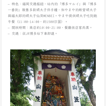
– 特色：福岡交通樞紐，站內的「博多マルイ」與「博多
一番街」販售多款明太子伴手禮，如やまや的軟管明太子
與福太郎的明太子仙貝MENBEI。やまや提供明太子吃到飽
午餐（11:00-14:00，約1500日圓）。
– 開放時間：商店約10:00-21:00，餐廳依店家而異。
– 交通：從JR博多站下車即達。