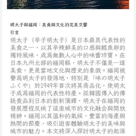
明太子與福岡：美食與文化的完美交響
引言
明太子（辛子明太子）是日本最具代表性的
美食之一，以其辛辣鮮美的口感與鱈魚卵的
獨特風味，成為無數人心中的味蕾珍寶。在
日本九州北部的福岡縣，明太子不僅是一道
美食，更是當地文化與歷史的象徵。福岡被
譽為明太子的發源地，特別是「味の明太子
ふくや」於1949年首次將其商品化，使明太
子成為福岡的代表性特產。從韓國傳入的傳
統食品到日本的創新演繹，明太子在福岡的
發展歷程反映了這座城市的文化融合與開放
精神。福岡以其溫和的氣候、豐富的海產與
熱鬧的節慶，吸引遊客體驗明太子的美味與
城市的魅力。本文將深入探討明太子的起源