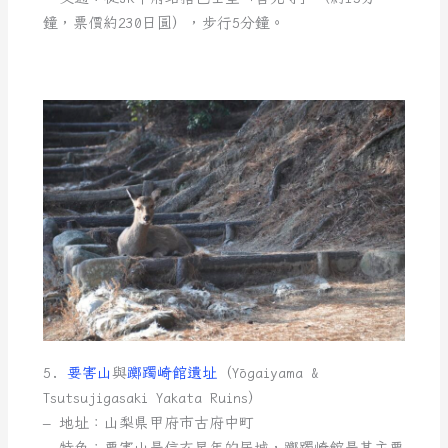
鐘，票價約230日圓），步行5分鐘。
5.
要害山
與
躑躅崎館遺址
（Yōgaiyama &
Tsutsujigasaki Yakata Ruins）
– 地址：山梨県甲府市古府中町
– 特色：要害山是信玄早年的居城，躑躅崎館是其主要