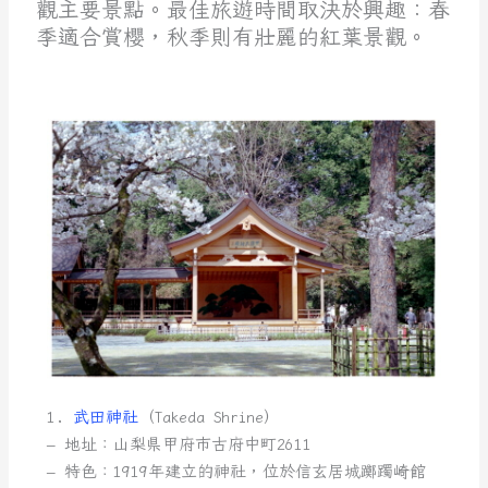
觀主要景點。最佳旅遊時間取決於興趣：春
季適合賞櫻，秋季則有壯麗的紅葉景觀。
1.
武田神社
（Takeda Shrine）
– 地址：山梨県甲府市古府中町2611
– 特色：1919年建立的神社，位於信玄居城躑躅崎館