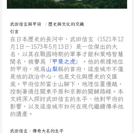
武田信玄與甲府 ：歷史與文化的交織
引言
在日本歷史的長河中，武田信玄（1521年12
月1日－1573年5月13日）是一位傑出的大
名，以其在戰國時期的軍事才能和策略智慧
聞名，被譽為「
甲斐之虎
」。他的根據地位
於甲府，現為
山梨
縣的首府，這座城市不僅
是他的政治中心，也是文化與歷史的交匯
處。甲府位於富士山腳下，地理位置優越，
控制著通往關東平原和京都的關鍵路線。本
文將深入探討武田信玄的生平、他對甲府的
影響，以及這座城市如何在現代繼續傳承他
的遺產。
武田信玄：傳奇大名的生平