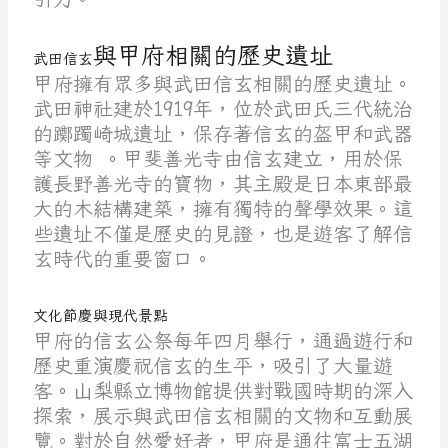
與甲府
相關的歷史遺址
武田信玄
甲府擁有眾多
與
武田信玄
相關的歷史遺址。
武田神社建於1919年，位於武田氏三代統治
的躑躅崎城遺址，保存著信玄的盔甲和武器
等文物 。甲斐善光寺由信玄建立，用於保
護長野善光寺的寶物，其主殿是日本東部最
大的木結構建築，擁有獨特的聲學效果。這
些遺址不僅是歷史的見證，也是遊客了解信
玄時代的重要窗口。
文化節慶與現代景點
甲府的信玄公祭每年四月舉行，通過遊行和
歷史重演慶祝信玄的生平，吸引了大量遊
客。山梨縣立博物館提供對戰國時期的深入
探索，展示與武田信玄相關的文物和互動展
覽。對於自然愛好者，甲府是通往富士五湖