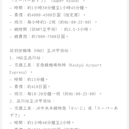
「スーパーあずさ」（Super Azusa）。
– 時間：約1小時30分鐘至1小時45分鐘。
– 票價：約4000-4500日圓（指定席）。
– 班次：每小時約1-2班（約06:00-23:00）。
– 總時間（從NRT至甲府）：約2.5-3小時。
– 總費用：約7000-7500日圓。
從羽田機場（HND）至JR甲府站：
1. HND至品川站：
– 交通工具：京急線機場快特（Keikyū Airport
Express）。
– 時間：約15分鐘。
– 票價：約410日圓。
– 班次：每10-20分鐘一班（約06:00-23:00）。
2. 品川站至JR甲府站：
– 交通工具：JR中央本線特急「かいじ」或「スーパーあ
ずさ」。
– 時間：約1小時40分鐘至2小時。