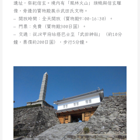
遺址，祭祀信玄。境內有「風林火山」旗幟與信玄雕
像，旁邊的寶物殿展示武田氏文物。
– 開放時間：全天開放（寶物殿9:00-16:30）。
– 門票：免費（寶物殿300日圓）。
– 交通：從JR甲府站搭巴士至「武田神社」（約10分
鐘，票價約200日圓），步行5分鐘。