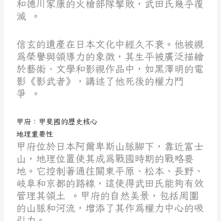
和德川家康的火槍部隊擊敗，武田氏幾乎覆
滅 。
信玄的遺產在日本文化中經久不衰。他被視
為榮譽與領導力的象徵，其生平被廣泛描繪
於藝術、文學和影視作品中，如黑澤明的電
影《影武者》，講述了他死後的權力鬥
爭 。
甲府：甲斐國的歷史核心
地理重要性
甲府位於日本阿爾卑斯山脈腳下，靠近富士
山，地理位置使其成為戰國時期的戰略要
地。它控制著通往關東平原、松本、長野、
岐阜和京都的路線，這使得武田氏能夠有效
管理其領土 。甲府的自然美景，包括周圍
的山脈和河流，增添了其作為權力中心的吸
引力。