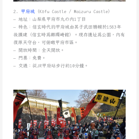
2.
甲府城
（Kōfu Castle / Maizuru Castle）
– 地址：山梨県甲府市丸の内1丁目
– 特色：信玄時代的甲府城由其子武田勝賴於1583年
後擴建（信玄時為躑躅崎館）。現存遺址為公園，內有
復原天守台，可俯瞰甲府市區。
– 開放時間：全天開放。
– 門票：免費。
– 交通：從JR甲府站步行約10分鐘。