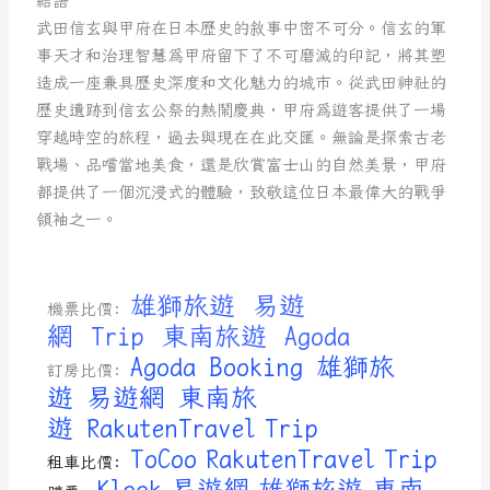
結語
武田信玄與甲府在日本歷史的敘事中密不可分。信玄的軍
事天才和治理智慧為甲府留下了不可磨滅的印記，將其塑
造成一座兼具歷史深度和文化魅力的城市。從武田神社的
歷史遺跡到信玄公祭的熱鬧慶典，甲府為遊客提供了一場
穿越時空的旅程，過去與現在在此交匯。無論是探索古老
戰場、品嚐當地美食，還是欣賞富士山的自然美景，甲府
都提供了一個沉浸式的體驗，致敬這位日本最偉大的戰爭
領袖之一。
雄獅旅遊
易遊
機票比價:
網
Trip
東南旅遊
Agoda
Agoda
Booking
雄獅旅
訂房比價:
遊
易遊網
東南旅
遊
RakutenTravel
Trip
ToCoo
RakutenTravel
Trip
租車比價:
Klook
易遊網
雄獅旅遊
東南