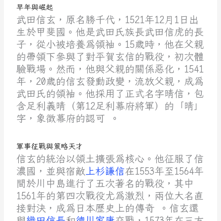
早年與崛起
武田信玄，原名勝千代，1521年12月1日出
生於甲斐國。他是武田氏族長武田信虎的長
子，從小被培養為領袖。15歲時，他在父親
的帶領下參與了對平賀玄信的戰役，初次體
驗戰場。然而，他與父親的關係惡化，1541
年，20歲的信玄發動政變，流放父親，成為
武田氏的領袖。他採用了正式名字晴信，包
含足利義晴（第12足利幕府將軍）的「晴」
字，象徵幕府的認可 。
軍事征戰與策略天才
信玄的統治以領土擴張為核心。他征服了信
濃國，並與宿敵
上杉謙信
在1553年至1564年
間於川中島進行了五次著名的戰役，其中
1561年的第四次戰役尤為激烈，兩位大名直
接對決，成為日本歷史上的傳奇 。信玄還
與
織田信長
和
德川家康
交戰，1573年在三方