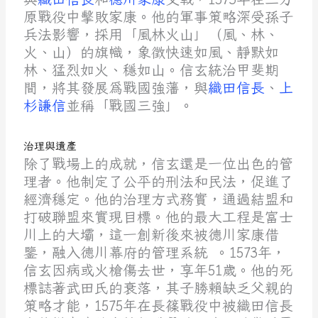
原戰役中擊敗家康。他的軍事策略深受孫子
兵法影響，採用「風林火山」（風、林、
火、山）的旗幟，象徵快速如風、靜默如
林、猛烈如火、穩如山。
信玄統治甲斐期
間，將其發展為戰國強藩，與
織田信長
、
上
杉謙信
並稱「戰國三強」
。
治理與遺產
除了戰場上的成就，信玄還是一位出色的管
理者。他制定了公平的刑法和民法，促進了
經濟穩定。他的治理方式務實，通過結盟和
打破聯盟來實現目標。他的最大工程是富士
川上的大壩，這一創新後來被德川家康借
鑒，融入德川幕府的管理系統 。1573年，
信玄因病或火槍傷去世，享年51歲。他的死
標誌著武田氏的衰落，其子勝賴缺乏父親的
策略才能，1575年在長篠戰役中被織田信長