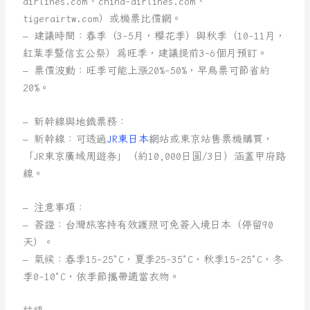
airlines.com、china-airlines.com、
tigerairtw.com）或機票比價網。
– 建議時間：春季（3-5月，櫻花季）與秋季（10-11月，
紅葉季暨信玄公祭）為旺季，建議提前3-6個月預訂。
– 票價波動：旺季可能上漲20%-50%，早鳥票可節省約
20%。
– 新幹線與地鐵票務：
– 新幹線：可透過
JR東日本
網站或東京站售票機購買，
「JR東京廣域周遊券」（約10,000日圓/3日）涵蓋甲府路
線。
– 注意事項：
– 簽證：台灣旅客持有效護照可免簽入境日本（停留90
天）。
– 氣候：春季15-25°C，夏季25-35°C，秋季15-25°C，冬
季0-10°C，依季節攜帶適當衣物。