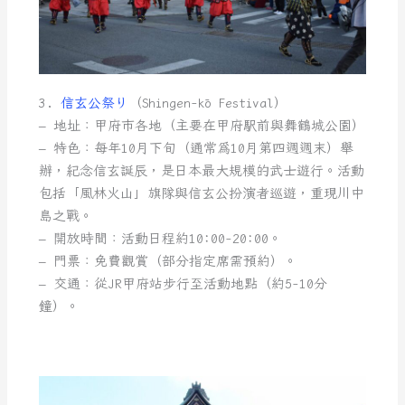
3.
信玄公祭り
（Shingen-kō Festival）
– 地址：甲府市各地（主要在甲府駅前與舞鶴城公園）
– 特色：每年10月下旬（通常為10月第四週週末）舉
辦，紀念信玄誕辰，是日本最大規模的武士遊行。活動
包括「風林火山」旗隊與信玄公扮演者巡遊，重現川中
島之戰。
– 開放時間：活動日程約10:00-20:00。
– 門票：免費觀賞（部分指定席需預約）。
– 交通：從JR甲府站步行至活動地點（約5-10分
鐘）。