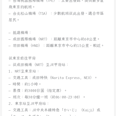
– 台灣桃園國際機場（TPE）：主要出發點，提供最多直
飛東京的航班。
– 台北松山機場（TSA）：少數航班從此出發，適合市區
居民。
– 抵達機場：
– 成田國際機場（NRT）：距離東京市中心約60公里。
– 羽田機場（HND）：距離東京市中心約15公里，較近。
從東京前往甲府
– 從成田機場（NRT）至JR甲府站：
1. NRT至東京站：
– 交通工具：成田特快（Narita Express, NEX）。
– 時間：約1小時。
– 票價：約3000日圓（指定席）。
– 班次：每30分鐘一班（約06:00-23:00）。
2. 東京站至JR甲府站：
– 交通工具：JR中央本線特急「かいじ」（Kaiji）或