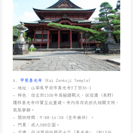
4.
甲斐善光寺
（Kai Zenkoji Temple）
– 地址：山梨県甲府市善光寺3丁目36-1
– 特色：信玄於1558年為躲避戰火，從信濃（長野）
遷移善光寺珍寶至此重建。寺內保存武田氏相關文物，
氣氛寧靜。
– 開放時間：9:00-16:30（全年無休）。
– 門票：成人500日圓。
– 交通：從JR甲府站搭巴士至「善光寺」（約15分