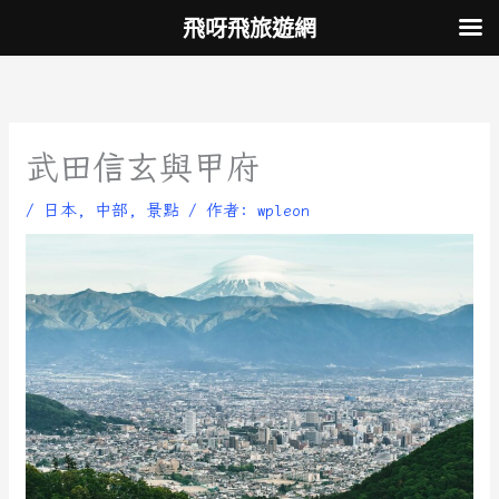
跳
飛呀飛旅遊網
至
主
要
內
容
武田信玄與甲府
/
日本
,
中部
,
景點
/ 作者:
wpleon