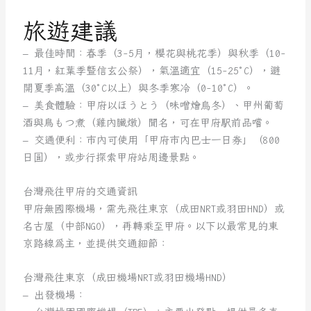
旅遊建議
– 最佳時間：春季（3-5月，櫻花與桃花季）與秋季（10-
11月，紅葉季暨信玄公祭），氣溫適宜（15-25°C），避
開夏季高溫（30°C以上）與冬季寒冷（0-10°C）。
– 美食體驗：甲府以ほうとう（味噌燴烏冬）、甲州葡萄
酒與鳥もつ煮（雞內臟燉）聞名，可在甲府駅前品嚐。
– 交通便利：市內可使用「甲府市內巴士一日券」（800
日圓），或步行探索甲府站周邊景點。
台灣飛往甲府的交通資訊
甲府無國際機場，需先飛往東京（成田NRT或羽田HND）或
名古屋（中部NGO），再轉乘至甲府。以下以最常見的東
京路線為主，並提供交通細節：
台灣飛往東京（成田機場NRT或羽田機場HND）
– 出發機場：