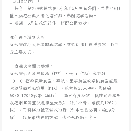
（約10分鐘）。
– 特色：約200株藤花在4月底至5月中旬盛開，門票260日
圓。藤花棚與太陽之塔相鄰，舉辦花季活動。
– 建議：5月初花況最佳，搭配公園散步。
如何從台灣到大阪
從台灣前往大阪參與藤花季，交通便捷且選擇豐富，以下
是主要方式：
– 直飛大阪關西機場：
從台灣桃園國際機場（TPE）、松山（TSA）或高雄
（KHH）搭乘長榮航空、華航、星宇航空或樂桃航空直飛
大阪關西國際機場（KIX），航程約2.5小時，票價約
5000-12000台幣（單程）。每日有多班次，抵達關西機場
後搭乘JR關空快速線至大阪站（約1小時，票價約1200日
圓），再轉搭地鐵至賞花地點（如中之島公園，約10分
鐘）。這是最快速的方式，適合短程旅行者。