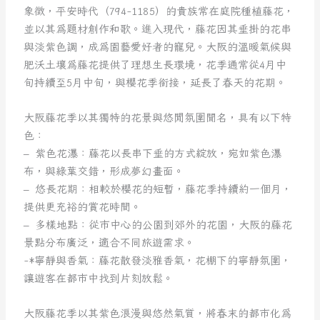
象徵，平安時代（794-1185）的貴族常在庭院種植藤花，
並以其為題材創作和歌。進入現代，藤花因其垂掛的花串
與淡紫色調，成為園藝愛好者的寵兒。大阪的溫暖氣候與
肥沃土壤為藤花提供了理想生長環境，花季通常從4月中
旬持續至5月中旬，與櫻花季銜接，延長了春天的花期。
大阪藤花季以其獨特的花景與悠閒氛圍聞名，具有以下特
色：
– 紫色花瀑：藤花以長串下垂的方式綻放，宛如紫色瀑
布，與綠葉交錯，形成夢幻畫面。
– 悠長花期：相較於櫻花的短暫，藤花季持續約一個月，
提供更充裕的賞花時間。
– 多樣地點：從市中心的公園到郊外的花園，大阪的藤花
景點分布廣泛，適合不同旅遊需求。
-*寧靜與香氣：藤花散發淡雅香氣，花棚下的寧靜氛圍，
讓遊客在都市中找到片刻放鬆。
大阪藤花季以其紫色浪漫與悠然氣質，將春末的都市化為