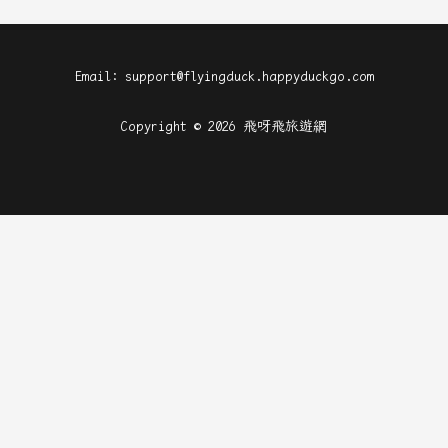
Email: support@flyingduck.happyduckgo.com
Copyright © 2026 飛呀飛旅遊網