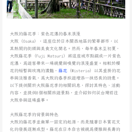
大阪的藤花季：紫色花瀑的春末浪漫
大阪（Osaka），這座位於日本關西地區的繁華都市，以
其熱鬧的街頭與美食文化聞名。然而，每年春末至初夏，
大阪藤花季（Fuji Matsuri）將這座城市點綴成一片紫色
花瀑，為遊客帶來一場視覺與嗅覺的浪漫盛宴。相較於櫻
花的短暫與玫瑰的濃豔，
藤花
（Wisteria）以其垂掛的花
串與淡雅香氣，為大阪的春季旅遊增添一抹悠長的詩意。
以下提供關於大阪藤花季的相關訊息，探討其特色、活動
內容，並提供8個相關旅遊景點，並介紹如何從台灣前往
大阪參與這場盛事。
大阪藤花季的背景與特色
大阪的藤花季並無單一固定的起源，而是隨著日本賞花文
化的發展逐漸成型。藤花在日本自古被視為優雅與長壽的