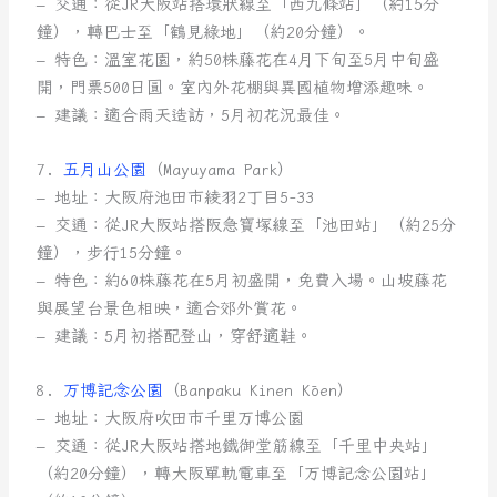
– 交通：從JR大阪站搭環狀線至「西九條站」（約15分
鐘），轉巴士至「鶴見綠地」（約20分鐘）。
– 特色：溫室花園，約50株藤花在4月下旬至5月中旬盛
開，門票500日圓。室內外花棚與異國植物增添趣味。
– 建議：適合雨天造訪，5月初花況最佳。
7.
五月山公園
（Mayuyama Park）
– 地址：大阪府池田市綾羽2丁目5-33
– 交通：從JR大阪站搭阪急寶塚線至「池田站」（約25分
鐘），步行15分鐘。
– 特色：約60株藤花在5月初盛開，免費入場。山坡藤花
與展望台景色相映，適合郊外賞花。
– 建議：5月初搭配登山，穿舒適鞋。
8.
万博記念公園
（Banpaku Kinen Kōen）
– 地址：大阪府吹田市千里万博公園
– 交通：從JR大阪站搭地鐵御堂筋線至「千里中央站」
（約20分鐘），轉大阪單軌電車至「万博記念公園站」