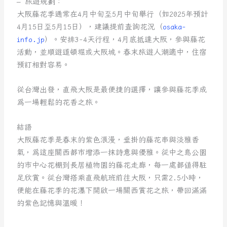
– 旅遊規劃：
大阪藤花季通常在4月中旬至5月中旬舉行（如2025年預計
4月15日至5月15日），建議提前查詢花況（
osaka-
info.jp
）。安排3-4天行程，4月底抵達大阪，參與藤花
活動，並順遊道頓堀或大阪城。春末旅遊人潮適中，住宿
預訂相對容易。
從台灣出發，直飛大阪是最便捷的選擇，讓參與藤花季成
為一場輕鬆的花香之旅。
結語
大阪藤花季是春末的紫色浪漫，垂掛的藤花串與淡雅香
氣，為這座關西都市增添一抹詩意與優雅。從中之島公園
的市中心花棚到長居植物園的藤花走廊，每一處都值得駐
足欣賞。從台灣搭乘直飛航班前往大阪，只需2.5小時，
便能在藤花季的花瀑下開啟一場關西賞花之旅，帶回滿滿
的紫色記憶與溫暖！