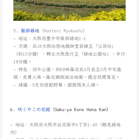
5.
服部綠地
（Hattori Ryokuchi）
– 地址：大阪府豐中市服部綠地1-1
– 交通：從JR大阪站搭地鐵御堂筋線至「江坂站」
（約15分鐘），轉北大阪急行至「綠地公園站」，步行
10分鐘。
– 特色：郊外公園，約80株藤花在4月底至5月中旬盛
開，免費入場。藤花棚與湖泊相鄰，適合悠閒賞花。
– 建議：5月初搭配野餐，避開週末人潮。
6.
咲くやこの花館
（Saku-ya Kono Hana Kan）
– 地址：大阪府大阪市此花區中6丁目1-45（鶴見綠地
內）