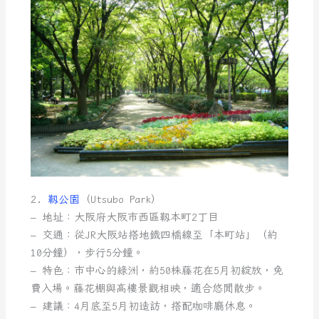
2.
靱公園
（Utsubo Park）
– 地址：大阪府大阪市西區靱本町2丁目
– 交通：從JR大阪站搭地鐵四橋線至「本町站」（約
10分鐘），步行5分鐘。
– 特色：市中心的綠洲，約50株藤花在5月初綻放，免
費入場。藤花棚與高樓景觀相映，適合悠閒散步。
– 建議：4月底至5月初造訪，搭配咖啡廳休息。