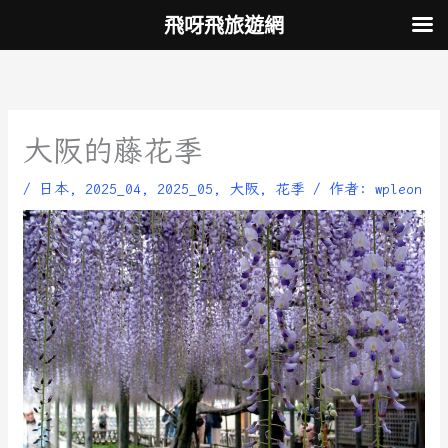
跳
飛呀飛旅遊網
至
主
要
內
容
大阪的藤花季
/
日本
,
2025_04
,
2025_05
,
大阪
,
花季
/ 作者:
wpleon