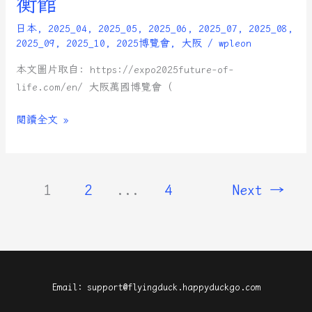
衡館
衡
館
日本
,
2025_04
,
2025_05
,
2025_06
,
2025_07
,
2025_08
,
2025_09
,
2025_10
,
2025博覽會
,
大阪
/
wpleon
本文圖片取自: https://expo2025future-of-
life.com/en/ 大阪萬國博覽會（
閱讀全文 »
1
2
...
4
Next
→
Email: support@flyingduck.happyduckgo.com