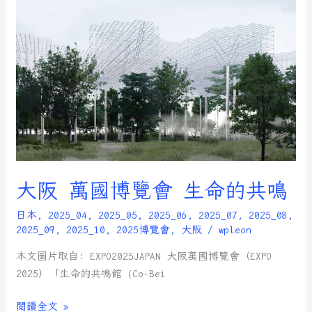
阪
萬
國
博
覽
會
生
命
的
共
鳴
大阪 萬國博覽會 生命的共鳴
日本
,
2025_04
,
2025_05
,
2025_06
,
2025_07
,
2025_08
,
2025_09
,
2025_10
,
2025博覽會
,
大阪
/
wpleon
本文圖片取自: EXPO2025JAPAN 大阪萬國博覽會（EXPO
2025）「生命的共鳴館 (Co-Bei
閱讀全文 »