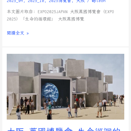
2025_09
,
2025_10
,
2025博覽會
,
大阪
/
wpleon
本文圖片取自: EXPO2025JAPAN 大阪萬國博覽會（EXPO
2025）「生命的循環館」 大阪萬國博覽
閱讀全文 »
大
阪
萬
國
博
覽
會
生
命
巡
迴