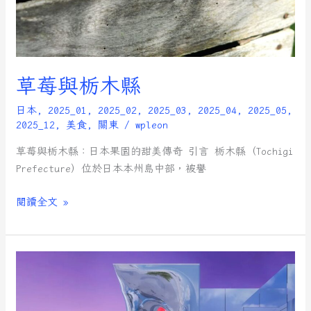
草莓與栃木縣
日本
,
2025_01
,
2025_02
,
2025_03
,
2025_04
,
2025_05
,
2025_12
,
美食
,
關東
/
wpleon
草莓與栃木縣：日本果園的甜美傳奇 引言 栃木縣（Tochigi
Prefecture）位於日本本州島中部，被譽
閱讀全文 »
大
阪
萬
國