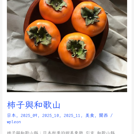
歌
山
柿子與和歌山
日本
,
2025_09
,
2025_10
,
2025_11
,
美食
,
關西
/
wpleon
柿子與和歌山縣：日本秋季的甜美象徵 引言 和歌山縣