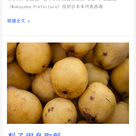
（Wakayama Prefecture）位於日本本州島西南
閱讀全文 »
梨
子
與
鳥
取
縣