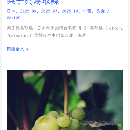
梨子與鳥取縣
日本
,
2025_08
,
2025_09
,
2025_10
,
中國
,
美食
/
wpleon
梨子與鳥取縣：日本秋季的清甜果實 引言 鳥取縣（Tottori
Prefecture）位於日本本州島西部，瀨戶
閱讀全文 »
麝
香
葡
萄
與
岡
山