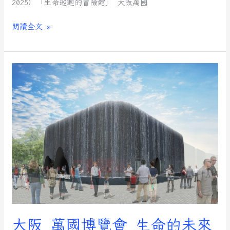
2025）「生命巡迴的冒險館」 大阪萬國
閱讀全文 »
大
阪
萬
國
博
覽
會
生
命
的
未
來
大阪 萬國博覽會 生命的未來