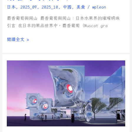
日本
,
2025_09
,
2025_10
,
中國
,
美食
/
wpleon
麝香葡萄與岡山 麝香葡萄與岡山：日本水果界的璀璨明珠
引言 在日本的果品世界中，麝香葡萄（Muscat gra
閱讀全文 »
大
阪
萬
國
博
覽
會 null²