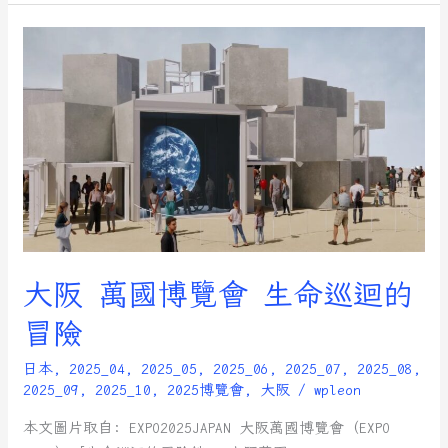
大
阪
萬
國
博
覽
會
生
命
巡
大阪 萬國博覽會 生命巡迴的
迴
的
冒險
冒
險
日本
,
2025_04
,
2025_05
,
2025_06
,
2025_07
,
2025_08
,
2025_09
,
2025_10
,
2025博覽會
,
大阪
/
wpleon
本文圖片取自: EXPO2025JAPAN 大阪萬國博覽會（EXPO