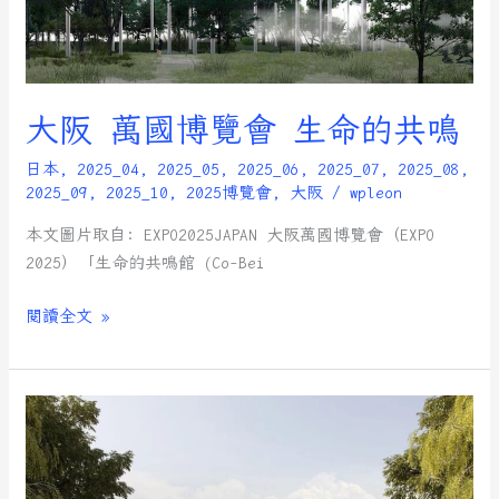
命
的
共
鳴
大阪 萬國博覽會 生命的共鳴
日本
,
2025_04
,
2025_05
,
2025_06
,
2025_07
,
2025_08
,
2025_09
,
2025_10
,
2025博覽會
,
大阪
/
wpleon
本文圖片取自: EXPO2025JAPAN 大阪萬國博覽會（EXPO
2025）「生命的共鳴館 (Co-Bei
閱讀全文 »
大
阪
萬
國