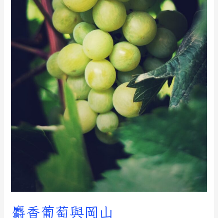
麝香葡萄與岡山