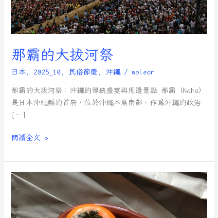
那霸的大拔河祭
日本
,
2025_10
,
民俗節慶
,
沖繩
/
wpleon
那霸的大拔河祭：沖繩的傳統盛宴與周邊景點 那霸（Naha）
是日本沖繩縣的首府，位於沖繩本島南部，作為沖繩的政治
[…]
閱讀全文 »
柿
子
與
和