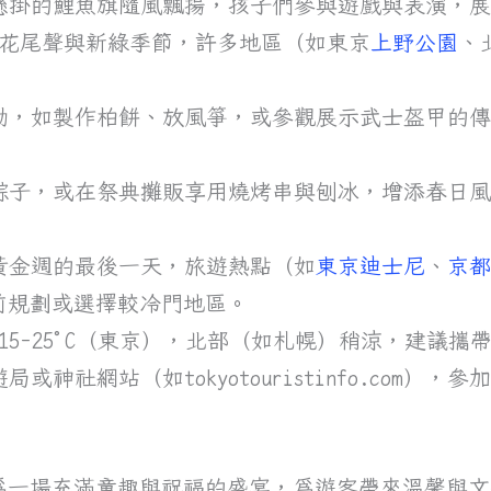
園懸掛的鯉魚旗隨風飄揚，孩子們參與遊戲與表演，
櫻花尾聲與新綠季節，許多地區（如東京
上野公園
、
活動，如製作柏餅、放風箏，或參觀展示武士盔甲的
與粽子，或在祭典攤販享用燒烤串與刨冰，增添春日
黃金週的最後一天，旅遊熱點（如
東京迪士尼
、
京
前規劃或選擇較冷門地區。
約15-25°C（東京），北部（如札幌）稍涼，建議
或神社網站（如tokyotouristinfo.com）
為一場充滿童趣與祝福的盛宴，為遊客帶來溫馨與文