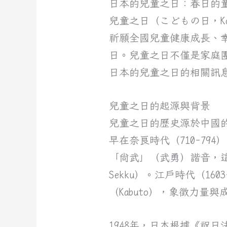
日本的兒童之日：春日的
兒童之日（こどもの日，Ko
祈願全國兒童健康成長、
日。兒童之日不僅是家庭
日本的兒童之日的相關訊息
兒童之日的起源與背景
兒童之日的歷史源於中國
早在奈良時代（710-79
「尚武」（武勇）諧音，這
Sekku）。江戶時代（16
（Kabuto），象徵力量與
1948年，日本根據《祝