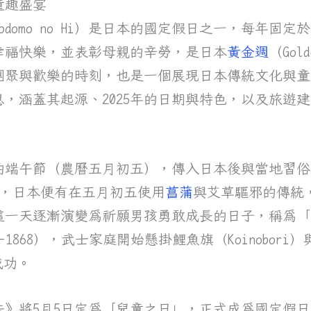
童趣盛宴
domo no Hi）是日本的國定假日之一，每年固定
幸福快樂，並表彰母親的辛勞，是日本
黃金週
（Gol
團聚與歡樂的時刻，也是一個展現日本傳統文化與童
，涵蓋其起源、2025年的日期與特色，以及旅遊
的端午節（農曆五月初五），傳入日本後與當地習俗
4），日本便有在五月初五使用
菖蒲
與艾草驅邪的傳統，
一天逐漸演變為祈願男孩勇敢成長的日子，稱為「端午の
03-1868），武士家庭開始懸掛鯉魚旗（Koinobor
成功。
日法》將5月5日定為「兒童之日」，正式成為國定假