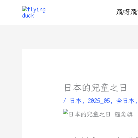
跳
飛呀飛
至
主
要
內
容
日本的兒童之日
/
日本
,
2025_05
,
全日本