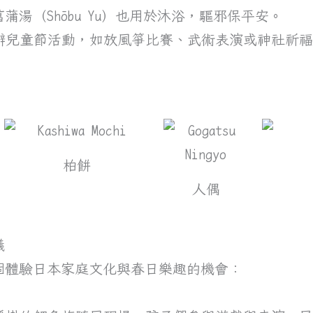
湯（Shōbu Yu）也用於沐浴，驅邪保平安。
舉辦兒童節活動，如放風箏比賽、武術表演或神社祈
柏餅
人偶
議
個體驗日本家庭文化與春日樂趣的機會：