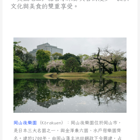
文化與美食的雙重享受。
岡山後樂園
（Kōrakuen）：岡山後樂園位於岡山市，
是日本三大名園之一，與金澤兼六園、水戶偕樂園齊
名。建於1700年，由岡山藩主池田綱政下令興建，占