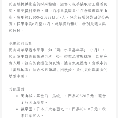
岡山縣提供豐富的採果體驗，遊客可親手摘取晴王麝香葡
萄，感受農村樂趣。岡山的採果農園集中在倉敷市與岡山
市，費用約1,000-2,000日元/人，包含品嚐與帶回部分果
實。採果季為8月至10月，建議提前預訂，特別是週末與
節假日。
水果節與活動
岡山每年舉辦水果節，如「岡山水果嘉年華」（8月），
展示晴王麝香葡萄與白桃，吸引遊客品嚐與購買。活動免
費入場，設有美食攤位與表演，適合家庭遊客。倉敷市的
「美觀地區」結合水果節與古街漫步，提供文化與美食的
雙重享受。
其他景點
岡山城
：黑色的「烏城」，門票約320日元，適合
了解岡山歷史。
後樂園
：日本三大名園之一，門票約410日元，秋
季紅葉迷人。