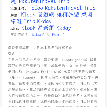
遊
RakutenTravel
Trip
ToCoo
RakutenTravel
Trip
租車比價:
Klook
易遊網
雄獅旅遊
東南
購票:
旅遊
Trip
Kkday
Klook
易遊網
Kkday
eSim:
常用交通卡:
Suica
卡 及
Pasmo
卡
麝香葡萄與岡山：日本水果界的璀璨明珠
引言
在日本的果品世界中，麝香葡萄（Muscat grapes）以其
濃郁的香氣與甜美的口感，成為無數人心中的最愛。特別
是岡山縣（Okayama Prefecture）出產的晴王麝香葡萄
（Shine Muscat），因其大顆粒、皮薄無籽與高甜度，被
譽為「葡萄中的帝王」，在國內外享有盛名。岡山縣以其
溫暖的氣候、充足的陽光與優良的土壤條件，成為日本三
大麝香葡萄產地之一，與長野縣和山梨縣齊名。從歷史傳
承到現代種植技術，從採果體驗到水果節慶，岡山的麝香