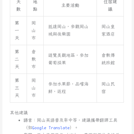
天
地
住宿建
主要活動
數
點
議
第
岡
抵達岡山，參觀岡山
岡山皇
一
山
城與後樂園
家酒店
天
市
第
倉
遊覽美觀地區，參加
倉敷傳
二
敷
葡萄採果
統旅館
天
市
第
岡
參加水果節，品嚐海
岡山民
三
山
鮮，返程
宿
天
市
其他建議
語言
：岡山英語普及率中等，建議攜帶翻譯工具
（如
Google Translate
）。