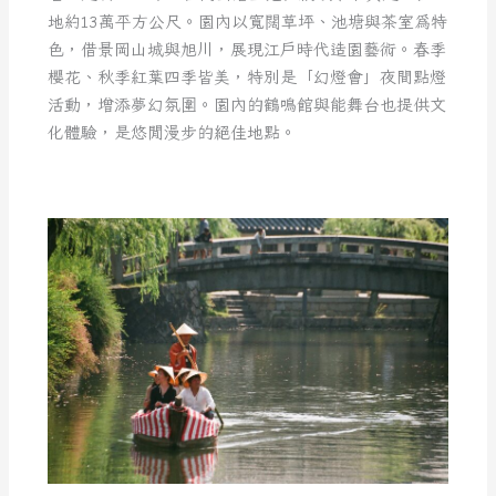
地約13萬平方公尺。園內以寬闊草坪、池塘與茶室為特
色，借景岡山城與旭川，展現江戶時代造園藝術。春季
櫻花、秋季紅葉四季皆美，特別是「幻燈會」夜間點燈
活動，增添夢幻氛圍。園內的鶴鳴館與能舞台也提供文
化體驗，是悠閒漫步的絕佳地點。