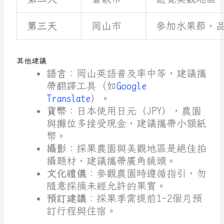
第三天
岡山市
參加水果節，
其他建議
語言
：岡山英語普及率中等，建議攜
帶翻譯工具（如
Google
Translate
）。
貨幣
：日本使用日元（JPY），農園
與攤位多接受現金，建議攜帶小額紙
幣。
攝影
：採果農園與美觀地區是絕佳拍
攝題材，建議攜帶廣角鏡頭。
文化禮儀
：參觀農園時遵循指引，勿
隨意採摘未經允許的果實。
預訂建議
：採果季需提前1-2個月預
訂行程與住宿。