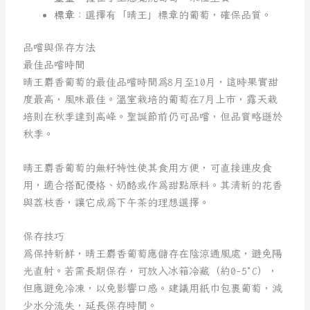
標章
：選擇有「晴王」標章的葡萄，確保品質。
品嚐與保存方法
最佳品嚐時間
晴王麝香葡萄的最佳品嚐時間為8月至10月，這時果實甜
度最高，風味最佳。溫室栽培的葡萄在7月上市，露天栽
培則在秋季達到高峰。聖誕節前仍可品嚐，但品質略遜於
秋季。
晴王麝香葡萄的無籽特性使其食用方便，可直接連皮食
用，適合搭配優格、奶酪或作為甜點原料。其清新的花香
與荔枝香，讓它成為下午茶的理想選擇。
保存技巧
為保持新鮮，晴王麝香葡萄應儲存在陰涼通風處，避免陽
光直射。若需長期保存，可放入冰箱冷藏（約0-5°C），
但應避免冷凍，以免影響口感。建議用紙巾包裹葡萄，減
少水分流失，延長保存時間。