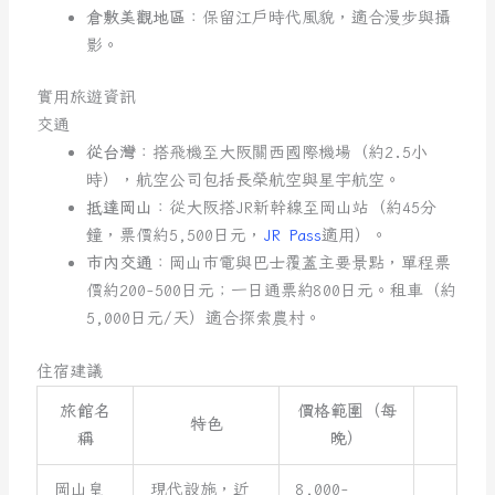
倉敷美觀地區
：保留江戶時代風貌，適合漫步與攝
影。
實用旅遊資訊
交通
從台灣
：搭飛機至大阪關西國際機場（約2.5小
時），航空公司包括長榮航空與星宇航空。
抵達岡山
：從大阪搭JR新幹線至岡山站（約45分
鐘，票價約5,500日元，
JR Pass
適用）。
市內交通
：岡山市電與巴士覆蓋主要景點，單程票
價約200-500日元；一日通票約800日元。租車（約
5,000日元/天）適合探索農村。
住宿建議
旅館名
價格範圍（每
特色
稱
晚）
岡山皇
現代設施，近
8,000-