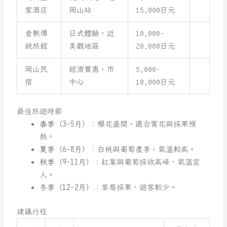
家酒店
岡山站
15,000日元
倉敷傳
日式體驗，近
10,000-
統旅館
美觀地區
20,000日元
岡山民
經濟實惠，市
5,000-
宿
中心
10,000日元
最佳旅遊時節
春季（3-5月）
：櫻花盛開，適合賞花與採果預
熱。
夏季（6-8月）
：白桃與葡萄產季，氣溫較高。
秋季（9-11月）
：紅葉與葡萄採收高峰，氣溫宜
人。
冬季（12-2月）
：草莓採果，遊客較少。
建議行程