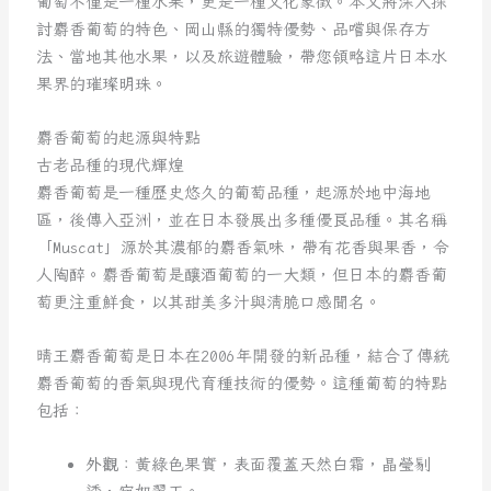
葡萄不僅是一種水果，更是一種文化象徵。本文將深入探
討麝香葡萄的特色、岡山縣的獨特優勢、品嚐與保存方
法、當地其他水果，以及旅遊體驗，帶您領略這片日本水
果界的璀璨明珠。
麝香葡萄的起源與特點
古老品種的現代輝煌
麝香葡萄是一種歷史悠久的葡萄品種，起源於地中海地
區，後傳入亞洲，並在日本發展出多種優良品種。其名稱
「Muscat」源於其濃郁的麝香氣味，帶有花香與果香，令
人陶醉。麝香葡萄是釀酒葡萄的一大類，但日本的麝香葡
萄更注重鮮食，以其甜美多汁與清脆口感聞名。
晴王麝香葡萄是日本在2006年開發的新品種，結合了傳統
麝香葡萄的香氣與現代育種技術的優勢。這種葡萄的特點
包括：
外觀
：黃綠色果實，表面覆蓋天然白霜，晶瑩剔