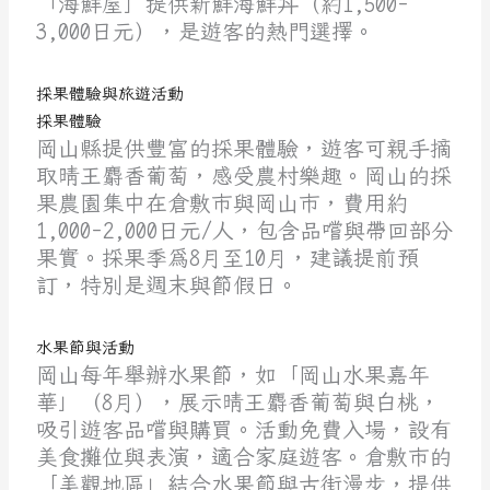
「海鮮屋」提供新鮮海鮮丼（約1,500-
3,000日元），是遊客的熱門選擇。
採果體驗與旅遊活動
採果體驗
岡山縣提供豐富的採果體驗，遊客可親手摘
取晴王麝香葡萄，感受農村樂趣。岡山的採
果農園集中在倉敷市與岡山市，費用約
1,000-2,000日元/人，包含品嚐與帶回部分
果實。採果季為8月至10月，建議提前預
訂，特別是週末與節假日。
水果節與活動
岡山每年舉辦水果節，如「岡山水果嘉年
華」（8月），展示晴王麝香葡萄與白桃，
吸引遊客品嚐與購買。活動免費入場，設有
美食攤位與表演，適合家庭遊客。倉敷市的
「美觀地區」結合水果節與古街漫步，提供