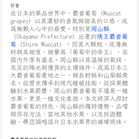
引言
在日本的果品世界中，麝香葡萄（Muscat
grapes）以其濃郁的香氣與甜美的口感，成
為無數人心中的最愛。特別是
岡山縣
（Okayama Prefecture）出產的
晴王麝香葡
萄
（Shine Muscat），因其大顆粒、皮薄無
籽與高甜度，被譽為「葡萄中的帝王」，在
國內外享有盛名。岡山縣以其溫暖的氣候、
充足的陽光與優良的土壤條件，成為日本三
大麝香葡萄產地之一，與長野縣和山梨縣齊
名。從歷史傳承到現代種植技術，從採果體
驗到水果節慶，岡山的麝香葡萄不僅是一種
水果，更是一種文化象徵。本文將深入探討
麝香葡萄的特色、岡山縣的獨特優勢、品嚐
與保存方法、當地其他水果，以及旅遊體
驗，帶您領略這片日本水果界的璀璨明珠。