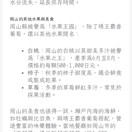
水分流失，延長保存時間。
岡山的其他水果與美食
岡山縣被譽為「水果王國」，除了晴王麝香
葡萄，還以其他水果聞名：
白桃
：岡山的白桃以其甜美多汁被譽
為「水果之王」，產季為6月至8月，
價格約每顆500-1,000日元。
柿子
：秋季的柿子甜度高，適合鮮食
或製成乾果。
草莓
：冬季的草莓鮮紅多汁，常見於
採果活動。
岡山的美食也值得一試。瀨戶內海的海鮮，
如牡蠣與比目魚，與晴王麝香葡萄搭配，營
造豐富的味覺體驗。當地餐廳如岡山市的