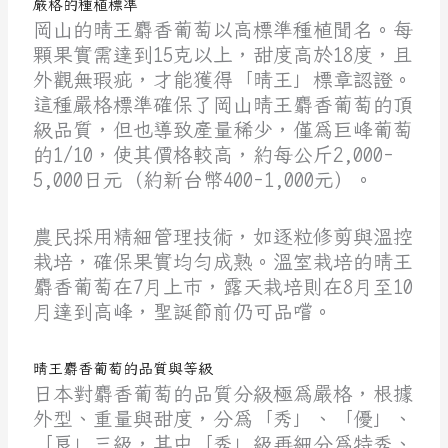
嚴格的種植標準
岡山的晴王麝香葡萄以高標準種植聞名。每
顆果實需達到15克以上，甜度高於18度，且
外觀無瑕疵，才能獲得「晴王」標章認證。
這種嚴格標準確保了岡山晴王麝香葡萄的頂
級品質，但也導致產量稀少，僅為巨峰葡萄
的1/10，使其價格較高，約每公斤2,000-
5,000日元（約新台幣400-1,000元）。
農民採用精細管理技術，如逐粒修剪與溫控
栽培，確保果實均勻成熟。溫室栽培的晴王
麝香葡萄在7月上市，露天栽培則在8月至10
月達到高峰，聖誕節前仍可品嚐。
晴王麝香葡萄的品質與等級
日本對麝香葡萄的品質分級極為嚴格，根據
外型、重量與甜度，分為「秀」、「優」、
「良」三級，其中「秀」級再細分為特秀、