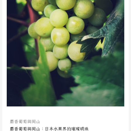
麝香葡萄與岡山
麝香葡萄與岡山：日本水果界的璀璨明珠