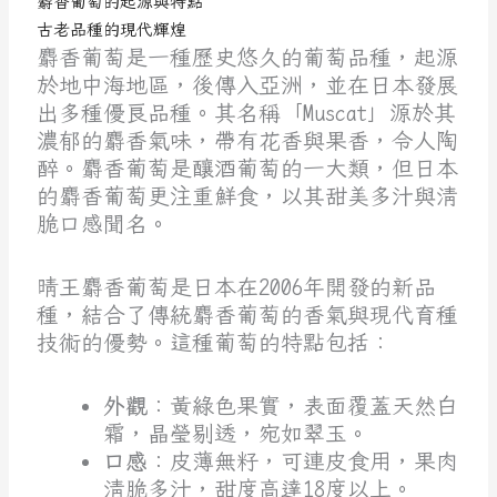
麝香葡萄的起源與特點
古老品種的現代輝煌
麝香葡萄是一種歷史悠久的葡萄品種，起源
於地中海地區，後傳入亞洲，並在日本發展
出多種優良品種。其名稱「Muscat」源於其
濃郁的麝香氣味，帶有花香與果香，令人陶
醉。麝香葡萄是釀酒葡萄的一大類，但日本
的麝香葡萄更注重鮮食，以其甜美多汁與清
脆口感聞名。
晴王麝香葡萄是日本在2006年開發的新品
種，結合了傳統麝香葡萄的香氣與現代育種
技術的優勢。這種葡萄的特點包括：
外觀
：黃綠色果實，表面覆蓋天然白
霜，晶瑩剔透，宛如翠玉。
口感
：皮薄無籽，可連皮食用，果肉
清脆多汁，甜度高達18度以上。