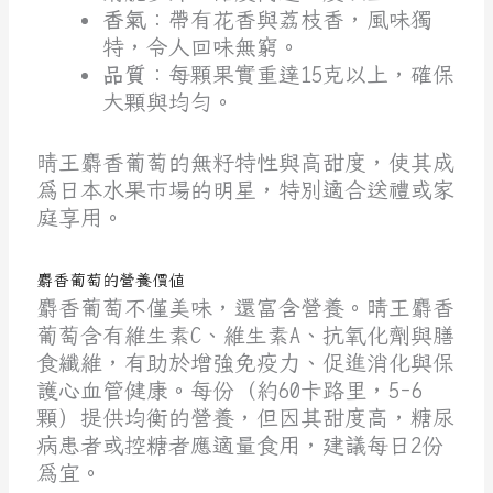
香氣
：帶有花香與荔枝香，風味獨
特，令人回味無窮。
品質
：每顆果實重達15克以上，確保
大顆與均勻。
晴王麝香葡萄的無籽特性與高甜度，使其成
為日本水果市場的明星，特別適合送禮或家
庭享用。
麝香葡萄的營養價值
麝香葡萄不僅美味，還富含營養。晴王麝香
葡萄含有維生素C、維生素A、抗氧化劑與膳
食纖維，有助於增強免疫力、促進消化與保
護心血管健康。每份（約60卡路里，5-6
顆）提供均衡的營養，但因其甜度高，糖尿
病患者或控糖者應適量食用，建議每日2份
為宜。