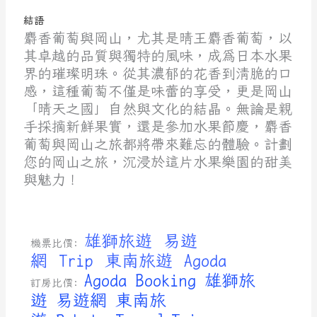
結語
麝香葡萄與
岡山
，尤其是晴王麝香葡萄，以
其卓越的品質與獨特的風味，成為日本水果
界的璀璨明珠。從其濃郁的花香到清脆的口
感，這種葡萄不僅是味蕾的享受，更是岡山
「晴天之國」自然與文化的結晶。無論是親
手採摘新鮮果實，還是參加水果節慶，麝香
葡萄與岡山之旅都將帶來難忘的體驗。計劃
您的岡山之旅，沉浸於這片水果樂園的甜美
與魅力！
雄獅旅遊
易遊
機票比價:
網
Trip
東南旅遊
Agoda
Agoda
Booking
雄獅旅
訂房比價:
遊
易遊網
東南旅