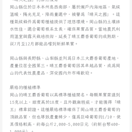
岡山縣位於日本本州島西南部，屬於瀨戶內海地區，氣候
溫暖，陽光充足，降雨量適中，被譽為「晴天之國」。這
種氣候條件為葡萄種植提供了理想環境。岡山縣的土壤排
水性佳，適合葡萄根系生長，確保果實品質。當地農民利
用溫室與露天栽培技術，延長了晴王麝香葡萄的成熟期，
從7月至12月都能品嚐到新鮮果實。
岡山縣與長野縣、山梨縣並列為日本三大麝香葡萄產地，
產量位居全國第三。晴王麝香葡萄因其卓越品質，成為岡
山的代表性農產品，深受國內外市場歡迎。
嚴格的種植標準
岡山的晴王麝香葡萄以高標準種植聞名。每顆果實需達到
15克以上，甜度高於18度，且外觀無瑕疵，才能獲得「晴
王」標章認證。這種嚴格標準確保了岡山晴王麝香葡萄的
頂級品質，但也導致產量稀少，僅為巨峰葡萄的1/10，使
其價格較高，約每公斤2,000-5,000日元（約新台幣400-
1,000元）。