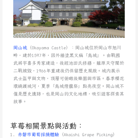
岡山城
（Okayama Castle）：岡山城位於岡山市旭川
畔，建於1597年，因外牆塗黑又稱「烏城」。由戰國
武將宇喜多秀家建造，後經池田氏修繕，雖原天守閣於
二戰被毀，1966年重建後仍保留歷史風貌。城內展示
武士盔甲與文物，頂層可俯瞰後樂園與市區。春季櫻花
環繞護城河，夏季「烏城燈籠祭」點亮夜空。岡山城不
僅是歷史遺跡，也是岡山的文化地標，吸引遊客探索其
故事。
草莓相關景點與活動：
1.
赤磐市葡萄採摘體驗
（Akaishi Grape Picking）