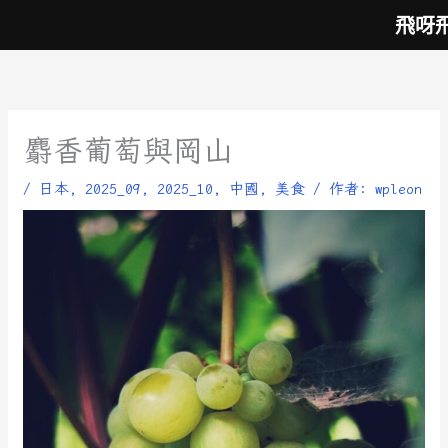
跳
飛呀
至
主
要
內
容
麝香葡萄與岡山
/
日本
,
2025_09
,
2025_10
,
中國
,
美食
/ 作者:
wpleon