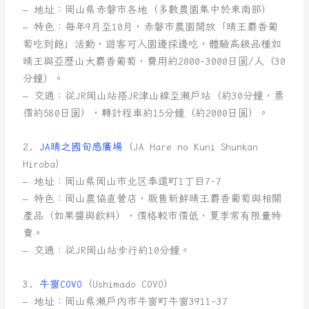
– 地址：岡山県赤磐市各地（多數農園集中於東南部）
– 特色：每年9月至10月，赤磐市農園開放「晴王麝香葡
萄吃到飽」活動，遊客可入園邊採邊吃，體驗高級品種如
晴王與亞歷山大麝香葡萄，費用約2000-3000日圓/人（30
分鐘）。
– 交通：從JR岡山站搭JR津山線至瀬戶站（約30分鐘，票
價約580日圓），轉計程車約15分鐘（約2000日圓）。
2.
JA晴之國旬感廣場
（JA Hare no Kuni Shunkan
Hiroba）
– 地址：岡山県岡山市北区奉還町1丁目7-7
– 特色：岡山農協直營店，販售新鮮晴王麝香葡萄與相關
產品（如果醬與飲料），價格較市價低，夏季常有限量特
賣。
– 交通：從JR岡山站步行約10分鐘。
3.
牛窗COVO
（Ushimado COVO）
– 地址：岡山県瀬戶内市牛窗町牛窗3911-37