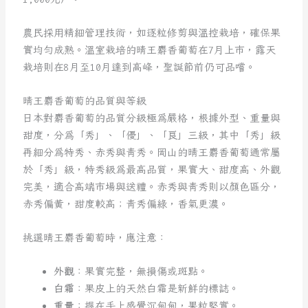
農民採用精細管理技術，如逐粒修剪與溫控栽培，確保果
實均勻成熟。溫室栽培的晴王麝香葡萄在7月上市，露天
栽培則在8月至10月達到高峰，聖誕節前仍可品嚐。
晴王麝香葡萄的品質與等級
日本對麝香葡萄的品質分級極為嚴格，根據外型、重量與
甜度，分為「秀」、「優」、「良」三級，其中「秀」級
再細分為特秀、赤秀與青秀。岡山的晴王麝香葡萄通常屬
於「秀」級，特秀級為最高品質，果實大、甜度高、外觀
完美，適合高端市場與送禮。赤秀與青秀則以顏色區分，
赤秀偏黃，甜度較高；青秀偏綠，香氣更濃。
挑選晴王麝香葡萄時，應注意：
外觀
：果實完整，無損傷或斑點。
白霜
：果皮上的天然白霜是新鮮的標誌。
重量
：握在手上感覺沉甸甸，果粒堅實。