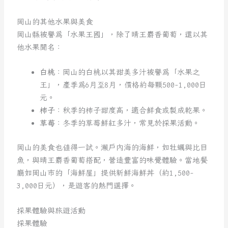
岡山的其他水果與美食
岡山縣被譽為「水果王國」，除了晴王麝香葡萄，還以其
他水果聞名：
白桃
：岡山的白桃以其甜美多汁被譽為「水果之
王」，產季為6月至8月，價格約每顆500-1,000日
元。
柿子
：秋季的柿子甜度高，適合鮮食或製成乾果。
草莓
：冬季的草莓鮮紅多汁，常見於採果活動。
岡山的美食也值得一試。瀨戶內海的海鮮，如牡蠣與比目
魚，與晴王麝香葡萄搭配，營造豐富的味覺體驗。當地餐
廳如岡山市的「海鮮屋」提供新鮮海鮮丼（約1,500-
3,000日元），是遊客的熱門選擇。
採果體驗與旅遊活動
採果體驗