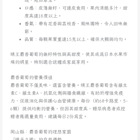
透，宛如翠玉。
口感
：皮薄無籽，可連皮食用，果肉清脆多汁，甜
度高達18度以上。
香氣
：帶有花香與荔枝香，風味獨特，令人回味無
窮。
品質
：每顆果實重達15克以上，確保大顆與均勻。
晴王麝香葡萄的無籽特性與高甜度，使其成為日本水果市
場的明星，特別適合送禮或家庭享用。
麝香葡萄的營養價值
麝香葡萄不僅美味，還富含營養。晴王麝香葡萄含有維生
素C、維生素A、抗氧化劑與膳食纖維，有助於增強免疫
力、促進消化與保護心血管健康。每份（約60卡路里，5-
6顆）提供均衡的營養，但因其甜度高，糖尿病患者或控
糖者應適量食用，建議每日2份為宜。
岡山縣：麝香葡萄的理想家園
「晴天之國」的自然優勢