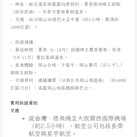
– 特色：結合溫泉與農園的度假村，夏季提供晴王甜點
（如冰淇淋），冬季可賞海景與溫泉。
– 交通：從JR岡山站搭巴士至牛窗（約1小時，票價約
1000日圓）。
– 旅遊建議：
– 最佳時間：夏季（6-10月）採摘晴王麝香葡萄，秋季
（10-11月）賞紅葉與溫泉。
– 美食體驗：岡山白桃、千屋牛、岡山壽司（ばらずし）
與晴王甜點。
– 交通便利：建議購買「JR西日本岡山周遊券」（約4000
日圓/3日），涵蓋岡山地區鐵路與巴士。
實用旅遊資訊
交通
從台灣
：搭飛機至大阪關西國際機場
（約2.5小時），航空公司包括長榮
航空與星宇航空。