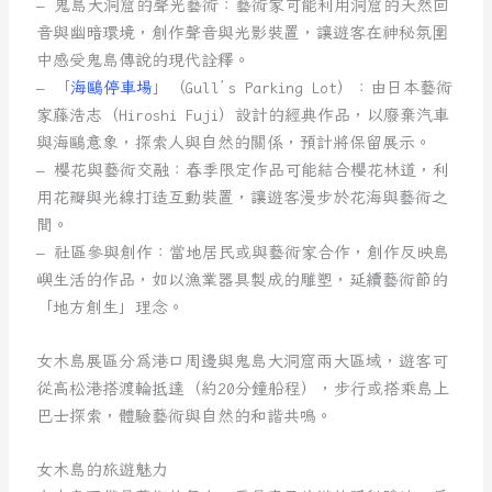
– 鬼島大洞窟的聲光藝術：藝術家可能利用洞窟的天然回
音與幽暗環境，創作聲音與光影裝置，讓遊客在神秘氛圍
中感受鬼島傳說的現代詮釋。
– 「
海鷗停車場
」（Gull’s Parking Lot）：由日本藝術
家藤浩志（Hiroshi Fuji）設計的經典作品，以廢棄汽車
與海鷗意象，探索人與自然的關係，預計將保留展示。
– 櫻花與藝術交融：春季限定作品可能結合櫻花林道，利
用花瓣與光線打造互動裝置，讓遊客漫步於花海與藝術之
間。
– 社區參與創作：當地居民或與藝術家合作，創作反映島
嶼生活的作品，如以漁業器具製成的雕塑，延續藝術節的
「地方創生」理念。
女木島展區分為港口周邊與鬼島大洞窟兩大區域，遊客可
從高松港搭渡輪抵達（約20分鐘船程），步行或搭乘島上
巴士探索，體驗藝術與自然的和諧共鳴。
女木島的旅遊魅力