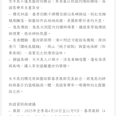
女木島不僅是藝術的舞台，更是春日旅遊的隱秘勝地，為
遊客帶來多重享受：
– 櫻花林道：春季的數千棵櫻花樹沿島嶼綿延，粉紅花瓣
隨風飄落，與藝術作品相映成趣，是攝影愛好者的天堂。
– 鬼島傳說：鬼島大洞窟內的獨特場景，讓遊客穿越傳說
與現實，感受神秘氛圍。
– 美食體驗：藝術節期間，港口附近可能設有攤販，提供
香川「讚岐烏龍麵」、岡山「桃子甜點」與當地海鮮（如
章魚燒），為賞花之旅增添滋味。
– 靜謐島嶼：女木島人口稀少，沒有車輛喧囂，僅有海浪
與鳥鳴，讓人享受遠離塵世的寧靜。
女木島的櫻花祭與藝術節春季展期完美結合，將鬼島的神
秘與春日的溫暖融為一體，為遊客帶來一場獨特的北國藝
術之旅。
旅遊資訊與建議
– 展期：2025年全季為4月18日至11月9日，春季展期（4