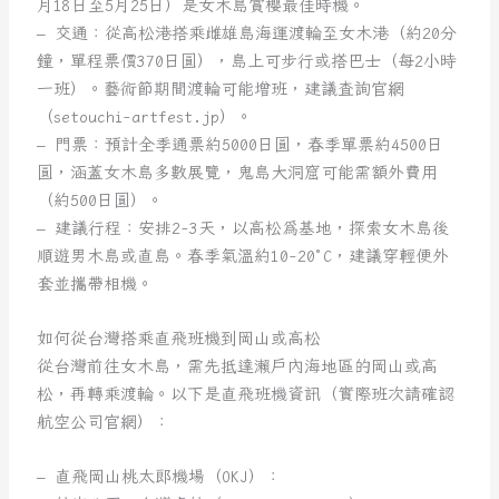
月18日至5月25日）是女木島賞櫻最佳時機。
– 交通：從高松港搭乘雌雄島海運渡輪至女木港（約20分
鐘，單程票價370日圓），島上可步行或搭巴士（每2小時
一班）。藝術節期間渡輪可能增班，建議查詢官網
（setouchi-artfest.jp）。
– 門票：預計全季通票約5000日圓，春季單票約4500日
圓，涵蓋女木島多數展覽，鬼島大洞窟可能需額外費用
（約500日圓）。
– 建議行程：安排2-3天，以高松為基地，探索女木島後
順遊男木島或直島。春季氣溫約10-20°C，建議穿輕便外
套並攜帶相機。
如何從台灣搭乘直飛班機到岡山或高松
從台灣前往女木島，需先抵達瀨戶內海地區的岡山或高
松，再轉乘渡輪。以下是直飛班機資訊（實際班次請確認
航空公司官網）：
– 直飛岡山桃太郎機場（OKJ）：