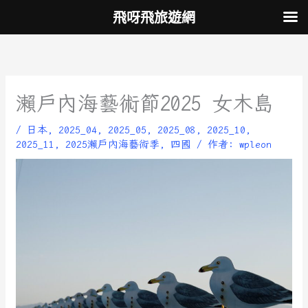
跳
飛呀飛旅遊網
至
主
要
內
容
瀨戶內海藝術節2025 女木島
/
日本
,
2025_04
,
2025_05
,
2025_08
,
2025_10
,
2025_11
,
2025瀨戶內海藝術季
,
四國
/ 作者:
wpleon