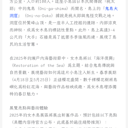
方公里，人口約100人。這座小島因日本民間傳說「桃太
郎」中的鬼島（Oni-ga-shima）而聞名，島上的「
鬼島大
洞窟
」（Oni-no-Doko）據說是桃太郎與鬼怪交戰之地。
洞窟位於鷲峰山頂，是一座半人工挖掘的遺跡，內部涼爽
而神秘，成為女木島的標誌性景點。此外，島上高達3-4
公尺的「大手」石牆是為了抵禦冬季強風而建，展現了島
民的生活智慧。
在2025年的瀨戶內海藝術節中，女木島將以「海洋復興」
（Restoration of the Sea）為主題，結合鬼島傳說與
自然景觀，展現藝術如何為這片小島注入新生。春季展期
（4月18日至5月25日）正值櫻花盛開，數千棵櫻花樹將島
嶼化為粉紅花海，與藝術作品相映成趣，為女木島增添獨
特的春日魅力。
展覽亮點與藝術體驗
2025年的女木島展區將展出新舊作品，預計包括以下亮點
（具體內容待官方公布，此處基於過往趨勢推測）：