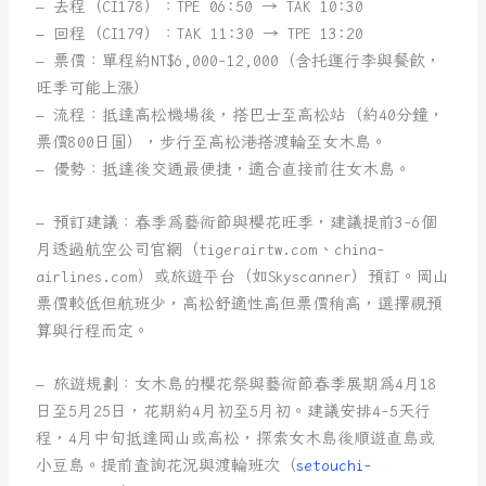
– 去程（CI178）：TPE 06:50 → TAK 10:30
– 回程（CI179）：TAK 11:30 → TPE 13:20
– 票價：單程約NT$6,000-12,000（含托運行李與餐飲，
旺季可能上漲）
– 流程：抵達高松機場後，搭巴士至高松站（約40分鐘，
票價800日圓），步行至高松港搭渡輪至女木島。
– 優勢：抵達後交通最便捷，適合直接前往女木島。
– 預訂建議：春季為藝術節與櫻花旺季，建議提前3-6個
月透過航空公司官網（tigerairtw.com、china-
airlines.com）或旅遊平台（如Skyscanner）預訂。岡山
票價較低但航班少，高松舒適性高但票價稍高，選擇視預
算與行程而定。
– 旅遊規劃：女木島的櫻花祭與藝術節春季展期為4月18
日至5月25日，花期約4月初至5月初。建議安排4-5天行
程，4月中旬抵達岡山或高松，探索女木島後順遊直島或
小豆島。提前查詢花況與渡輪班次（
setouchi-