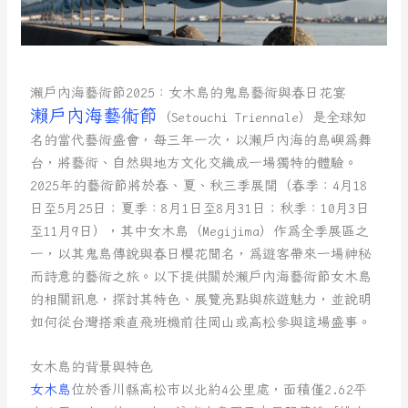
瀨戶內海藝術節2025：女木島的鬼島藝術與春日花宴
瀨戶內海藝術節
（Setouchi Triennale）是全球知
名的當代藝術盛會，每三年一次，以瀨戶內海的島嶼為舞
台，將藝術、自然與地方文化交織成一場獨特的體驗。
2025年的藝術節將於春、夏、秋三季展開（春季：4月18
日至5月25日；夏季：8月1日至8月31日；秋季：10月3日
至11月9日），其中女木島（Megijima）作為全季展區之
一，以其鬼島傳說與春日櫻花聞名，為遊客帶來一場神秘
而詩意的藝術之旅。以下提供關於瀨戶內海藝術節女木島
的相關訊息，探討其特色、展覽亮點與旅遊魅力，並說明
如何從台灣搭乘直飛班機前往岡山或高松參與這場盛事。
女木島的背景與特色
女木島
位於香川縣高松市以北約4公里處，面積僅2.62平