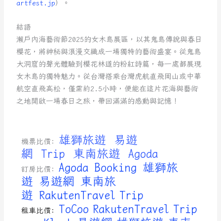
artfest.jp
）。
結語
瀨戶內海藝術節2025的女木島展區，以其鬼島傳說與春日
櫻花，將神秘與浪漫交織成一場獨特的藝術盛宴。從鬼島
大洞窟的聲光體驗到櫻花林道的粉紅詩篇，每一處都展現
女木島的獨特魅力。從台灣搭乘台灣虎航直飛岡山或中華
航空直飛高松，僅需約2.5小時，便能在這片花海與藝術
之地開啟一場春日之旅，帶回滿滿的感動與記憶！
雄獅旅遊
易遊
機票比價:
網
Trip
東南旅遊
Agoda
Agoda
Booking
雄獅旅
訂房比價:
遊
易遊網
東南旅
遊
RakutenTravel
Trip
ToCoo
RakutenTravel
Trip
租車比價: